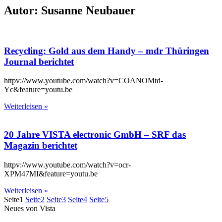
Autor:
Susanne Neubauer
Recycling: Gold aus dem Handy – mdr Thüringen
Journal berichtet
httpv://www.youtube.com/watch?v=COANOMtd-
Yc&feature=youtu.be
Weiterleisen »
20 Jahre VISTA electronic GmbH – SRF das
Magazin berichtet
httpv://www.youtube.com/watch?v=ocr-
XPM47MI&feature=youtu.be
Weiterleisen »
Seite
1
Seite
2
Seite
3
Seite
4
Seite
5
Neues von Vista